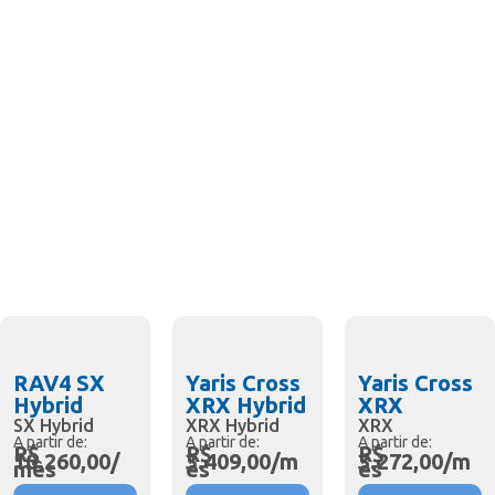
RAV4 SX
Yaris Cross
Yaris Cross
Hybrid
XRX Hybrid
XRX
SX Hybrid
XRX Hybrid
XRX
A partir de:
A partir de:
A partir de:
R$
R$
R$
10.260,00/
3.409,00/m
3.272,00/m
mês
ês
ês