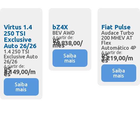
Virtus 1.4
bZ4X
Fiat Pulse
250 TSI
BEV AWD
Audace Turbo
A partir de:
200 MHEV AT
Exclusive
R$
16.838,00/
Flex
mês
Auto 26/26
Automático 4P
1.4 250 TSI
A partir de:
R$
Saiba
Exclusive Auto
3.219,00/m
ês
mais
26/26
A partir de:
R$
Saiba
4.149,00/m
ês
mais
Saiba
mais