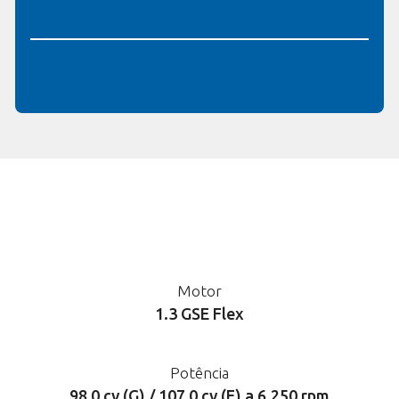
Motor
1.3 GSE Flex
Potência
98,0 cv (G) / 107,0 cv (E) a 6.250 rpm