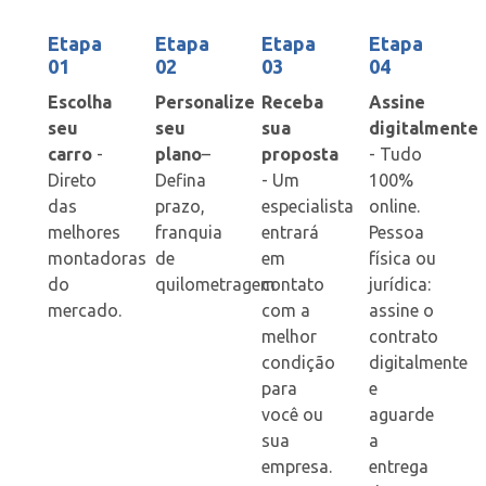
Etapa
Etapa
Etapa
Etapa
01
02
03
04
Escolha
Personalize
Receba
Assine
seu
seu
sua
digitalmente
carro
-
plano
–
proposta
- Tudo
Direto
Defina
- Um
100%
das
prazo,
especialista
online.
melhores
franquia
entrará
Pessoa
montadoras
de
em
física ou
do
quilometragem
contato
jurídica:
mercado.
com a
assine o
melhor
contrato
condição
digitalmente
para
e
você ou
aguarde
sua
a
empresa.
entrega